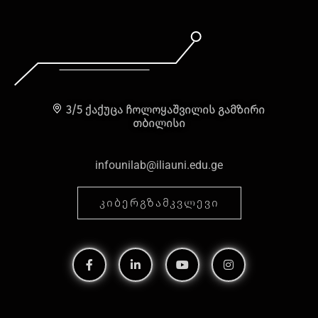
3/5 ქაქუცა ჩოლოყაშვილის გამზირი
თბილისი
infounilab@iliauni.edu.ge
ᲙᲘᲑᲔᲠᲒᲖᲐᲛᲙᲕᲚᲔᲕᲘ