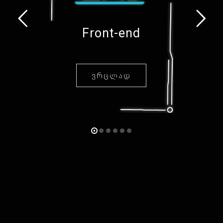
Front-end
ᲕᲠᲪᲚᲐᲓ